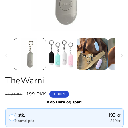
TheWarni
Normalpris
Tilbudspris
199 DKK
249 DKK
Tilbud
Køb flere og spar!
1 stk.
199 kr
Normal pris
249 kr