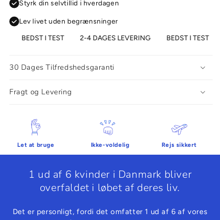
Styrk din selvtillid i hverdagen
Lev livet uden begrænsninger
BEDST I TEST
2-4 DAGES LEVERING
BEDST I TEST
2
30 Dages Tilfredshedsgaranti
Fragt og Levering
Let at bruge
Ikke-voldelig
Rejs sikkert
1 ud af 6 kvinder i Danmark bliver
overfaldet i løbet af deres liv.
Det er personligt, fordi det omfatter 1 ud af 6 af vores