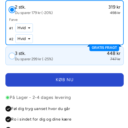
2 stk.
319 kr
Du sparer 179 kr (-20%)
498 kr
Farve
#
1
#
2
GRATIS FRAGT
3 stk.
448 kr
Du sparer 299 kr (-25%)
747 kr
KØB NU
På Lager - 2-4 dages levering
Føl dig tryg uanset hvor du går
Ro i sindet for dig og dine kære