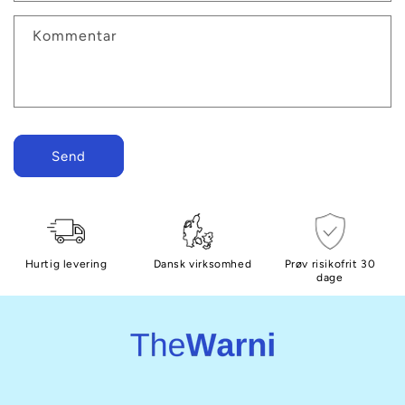
f
Kommentar
o
r
m
u
l
Send
a
r
Hurtig levering
Dansk virksomhed
Prøv risikofrit 30
dage