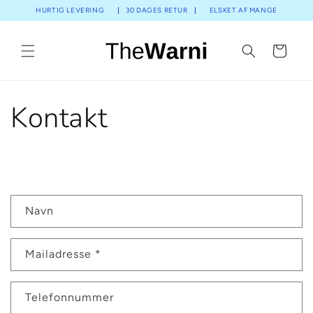
Gå til
HURTIG LEVERING
30 DAGES RETUR
ELSKET AF MANGE
indhold
Indkøbskurv
Kontakt
K
Navn
o
n
Mailadresse
*
t
a
k
Telefonnummer
t